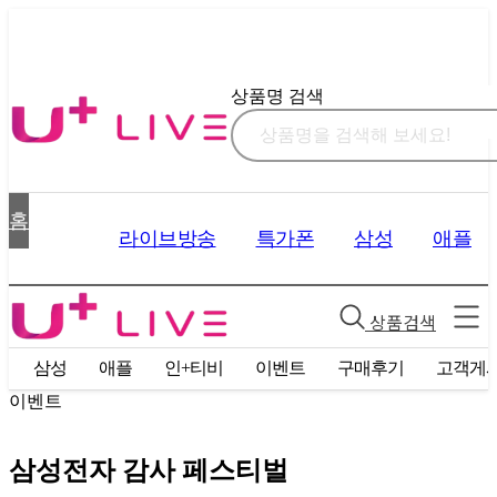
상품명 검색
홈
라이브방송
특가폰
삼성
애플
상품검색
폰
삼성
애플
인+티비
이벤트
구매후기
고객게
이벤트
삼성전자 감사 페스티벌